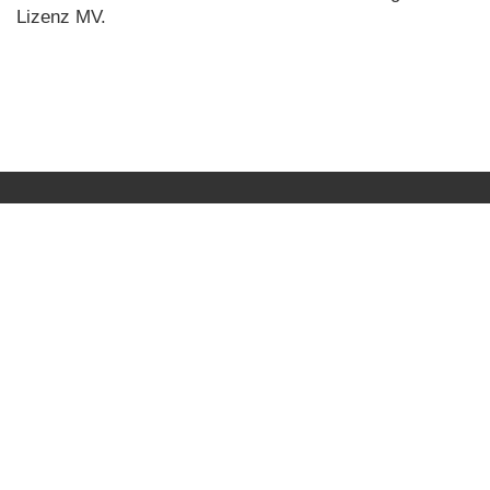
Lizenz MV.
RA Thomas Kretschmer
Kontakt
03831 / 285116
Datenschutz
Impressum
Rechtsanwalt Thomas Kretschmer
Langendorf
Fuchsweg 4